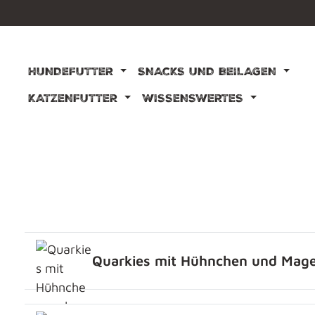
m Hauptinhalt springen
Zur Suche springen
Zur Hauptnavigation springen
HUNDEFUTTER
SNACKS UND BEILAGEN
KATZENFUTTER
WISSENSWERTES
Quarkies mit Hühnchen und Mage