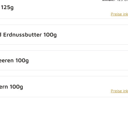
 125g
Preise in
 Erdnussbutter 100g
eeren 100g
ern 100g
Preise in