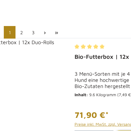
Seite
Seite
Seite
1
2
3
Durchschnittliche Bewe
Bio-Futterbox | 12x
3 Menü-Sorten mit je 4 
Hund eine hochwertige 
Bio-Zutaten hergestellt
Inhalt:
9.6 Kilogramm
(7,49 €
71,90 €*
Preise inkl. MwSt. zzgl. Versa