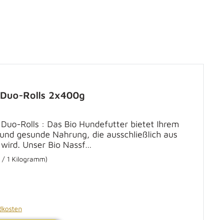
rtung von 5 von 5 Sternen
 Duo-Rolls 2x400g
Duo-Rolls : Das Bio Hundefutter bietet Ihrem
und gesunde Nahrung, die ausschließlich aus
 wird. Unser Bio Nassf…
 / 1 Kilogramm)
ndkosten