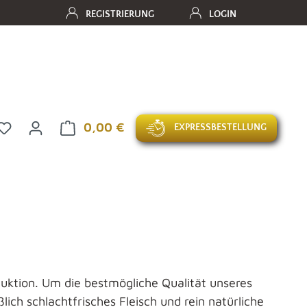
REGISTRIERUNG
LOGIN
Du hast 0 Produkte auf dem Merkzettel
Warenkorb enthält 0 Positionen. D
0,00 €
EXPRESSBESTELLUNG
uktion. Um die bestmögliche Qualität unseres
ich schlachtfrisches Fleisch und rein natürliche