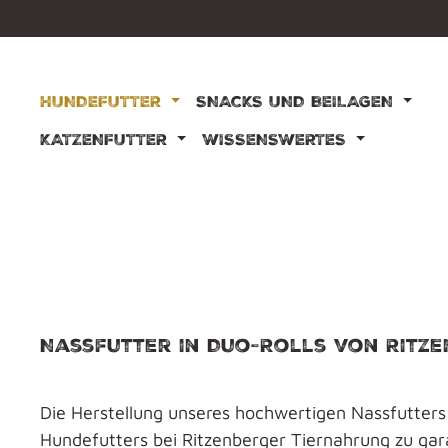
m Hauptinhalt springen
Zur Suche springen
Zur Hauptnavigation springen
HUNDEFUTTER
SNACKS UND BEILAGEN
KATZENFUTTER
WISSENSWERTES
Nassfutter in Duo-Rolls von Ritz
Die Herstellung unseres hochwertigen Nassfutters
Hundefutters bei Ritzenberger Tiernahrung zu gara