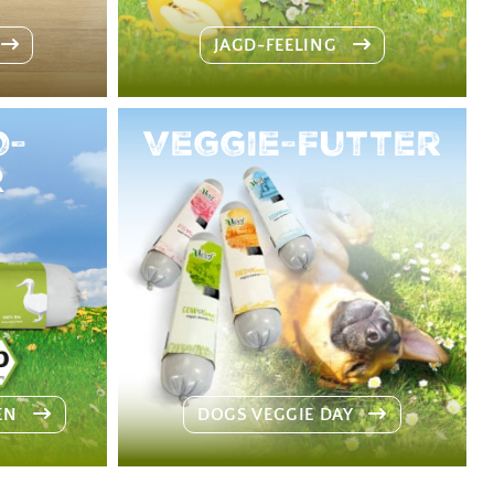
JAGD-FEELING
O-
Veggie-Futter
R
SEN
DOGS VEGGIE DAY