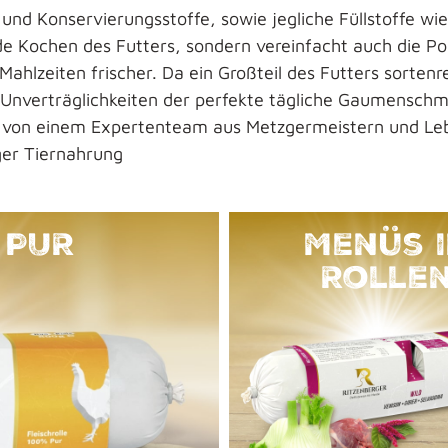
und Konservierungsstoffe, sowie jegliche Füllstoffe wie
e Kochen des Futters, sondern vereinfacht auch die Por
ahlzeiten frischer. Da ein Großteil des Futters sortenrei
n Unverträglichkeiten der perfekte tägliche Gaumensch
on einem Expertenteam aus Metzgermeistern und Lebe
rger Tiernahrung
 PUR
Menüs 
Rolle