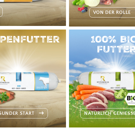
VON DER ROLLE
penfutter
100% BI
FUTTE
SUNDER START
NATÜRLICH GENIES