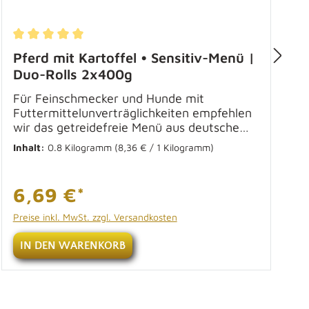
Durchschnittliche Bewertung von 5 von 5 Sternen
D
Pferd mit Kartoffel • Sensitiv-Menü |
Duo-Rolls 2x400g
Für Feinschmecker und Hunde mit
Futtermittelunverträglichkeiten empfehlen
wir das getreidefreie Menü aus deutschem
Pferdefleisch. Das leckere Hundefutter
Inhalt:
0.8 Kilogramm
(8,36 € / 1 Kilogramm)
I
besteht zudem aus Kartoffeln, Karotten,
D
Fenchelknollen und feinem Blattspinat. Das
Hundefutter mit Pferdefleisch eignet sich
6,69 €*
sehr gut für alle Tiere, die an einer
Intoleranz leiden. Das Nassfutter enthält
Preise inkl. MwSt. zzgl. Versandkosten
P
Kartoffeln als Kohlenhydratquelle. Die
Versorgung mit Proteinen findet durch den
IN DEN WARENKORB
Anteil an Pferdefleisch statt. Der
enthaltene Fenchel in unserem
Alleinfuttermittel wirkt sich beruhigend auf
den Magen und den Darm aus.