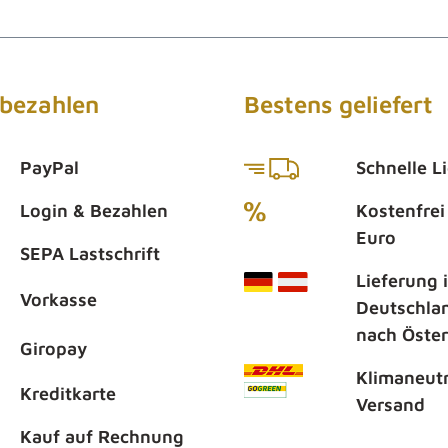
Fleisch und Innereien vom Känguru (80% -
Muskelfleisch, Lunge, Herz, Leber), Brühe,
Quinoa (5%), Rapsöl,
MineralstoffeErnährungsphysiologische
Zusatzstoffe: Vitamin D3 (200 I.E./kg)
 bezahlen
Bestens geliefert
Analytische Bestandteile Protein 11,0%,
Fettgehalt 7,0%, Rohasche 1,8%, Rohfaser
0,8%, Feuchtegehalt 77,5%; Ca : P = 1,35 :
PayPal
Schnelle L
1Umsetzbare Energie: 477 kJ / 114 kcal per
100g (nach Atwater)
Login & Bezahlen
Kostenfrei
Fütterungsempfehlung Täglich empfohlene
Euro
Fütterungsmenge an Nassfutter für aktive
SEPA Lastschrift
und erwachsene Hunde:
Lieferung 
KörpergewichtFuttermenge< 5 kg200 -
Vorkasse
250g5 - 9 kg250 - 400g10 - 19 kg450 -
Deutschla
650g20 - 29 kg700 - 900g30 - 40 kg950
nach Öster
- 1200gDiese Richtwerte sind auf Rasse,
Giropay
Alter und Haltung des Hundes
Klimaneutr
abzustimmen. Bei Verwendung als
Kreditkarte
Versand
Welpenfutter wird bis zum 7. Lebensmonat
die Zufütterung einer Kalziumergänzung
Kauf auf Rechnung