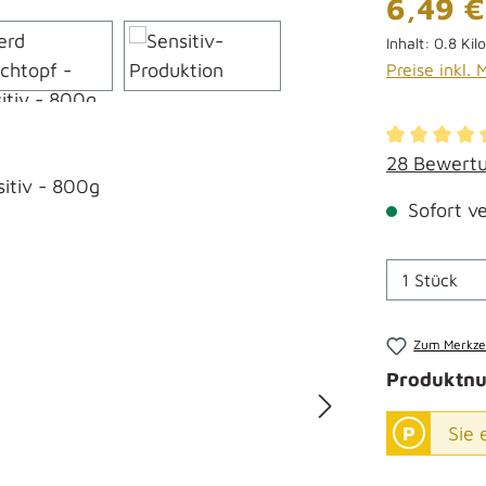
6,49 €
Inhalt:
0.8 Ki
Preise inkl.
Durchschni
28 Bewert
Sofort ve
Produkt 
Zum Merkzet
Produktn
Sie 
P