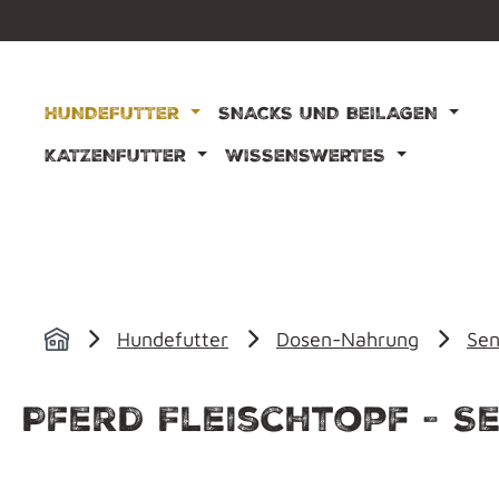
m Hauptinhalt springen
Zur Suche springen
Zur Hauptnavigation springen
HUNDEFUTTER
SNACKS UND BEILAGEN
KATZENFUTTER
WISSENSWERTES
Hundefutter
Dosen-Nahrung
Sen
Pferd Fleischtopf - Se
Bildergalerie überspringen