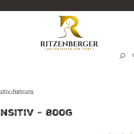
sitiv-Nahrung
nsitiv - 800g
Regulärer P