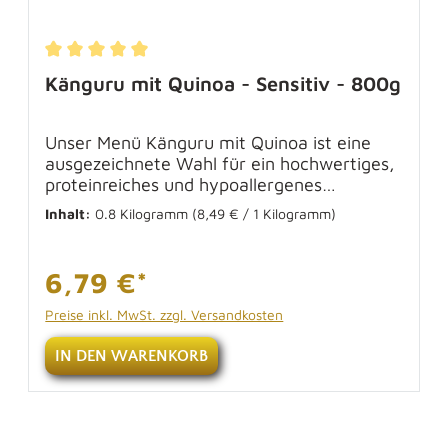
nen
Durchschnittliche Bewertung von 5 von 5 Sternen
Känguru mit Quinoa - Sensitiv - 800g
Unser Menü Känguru mit Quinoa ist eine
ausgezeichnete Wahl für ein hochwertiges,
proteinreiches und hypoallergenes
Nassfutter. Das Kängurufleisch liefert in der
Inhalt:
0.8 Kilogramm
(8,49 € / 1 Kilogramm)
gleichen Art und Weise wie anderen
Fleischsorten hochwertige Proteine, ist
aber für Hunde mit Allergien optimal
6,79 €*
geeignet und bestens verträglich. Unser
sensitives Hundefutter wird auf eine
Preise inkl. MwSt. zzgl. Versandkosten
besonders schonende Weise zubereitet,
wodurch alle wichtigen Nährstoffe erhalten
IN DEN WARENKORB
bleiben. Es eignet sich bei einem Hund mit
Allergie als tägliches Nassfutter, als
Ausschlussdiät oder zum Füttern von
empfindlichen Hunden. Zusammensetzung