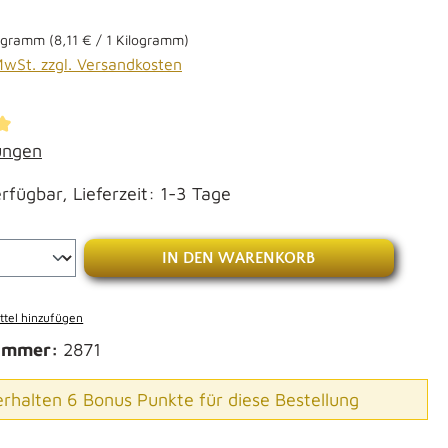
logramm
(8,11 € / 1 Kilogramm)
 MwSt. zzgl. Versandkosten
ttliche Bewertung von 5 von 5 Sternen
ungen
rfügbar, Lieferzeit: 1-3 Tage
Anzahl: Gib den gewünschten Wert ein od
IN DEN WARENKORB
tel hinzufügen
ummer:
2871
erhalten 6 Bonus Punkte für diese Bestellung