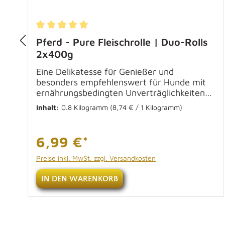
Durchschnittliche Bewertung von 5 von 5 Ster
Pferd - Pure Fleischrolle | Duo-Rolls
2x400g
Eine Delikatesse für Genießer und
besonders empfehlenswert für Hunde mit
ernährungsbedingten Unverträglichkeiten
oder Allergien. In den Würsten sind
Inhalt:
0.8 Kilogramm
(8,74 € / 1 Kilogramm)
ausschließlich Zutaten vom Pferd wie
Pferdefleisch, Herz, Lunge und
vitaminreiche Pferdeleber enthalten.
6,99 €*
Hochwertiges Fleisch für Hunde, wie dieses
vom Pferd, eignet sich als Alternative zum
Preise inkl. MwSt. zzgl. Versandkosten
Barfen besonders gut. Es ist nicht nur
schmackhaft, sondern beugt Allergien vor
IN DEN WARENKORB
und eignet sich daher auch als Hundefutter
für Tiere mit einer Allergie. Fettarmes
Pferdefleisch und Innereien versorgen den
Hund artgerecht und schonend. Zusammen