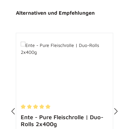
Produktgalerie überspringen
Alternativen und Empfehlungen
Durchschnittliche Bewertung von 5 von 5 Sternen
D
Ente - Pure Fleischrolle | Duo-
Rolls 2x400g