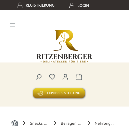
REGISTRIERUNG
LOGIN
Zum Hauptinhalt springen
Du hast 0 Produkte auf dem Merk
Warenkorb enthält 0 
EXPRESSBESTELLUNG
Snacks und Beilagen
Beilagen - Ergänzungen
Nahrungsergänzungen