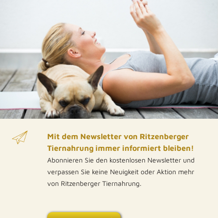
Pure Fleischrolle, DE-BY-1-00172 Single-
L
Protein +++ 100% Naturprodukt +++
Reinfleisch
H
M
s
K
g
Ta
BY-
N
Mit dem Newsletter von Ritzenberger
Tiernahrung immer informiert bleiben!
Abonnieren Sie den kostenlosen Newsletter und
verpassen Sie keine Neuigkeit oder Aktion mehr
von Ritzenberger Tiernahrung.