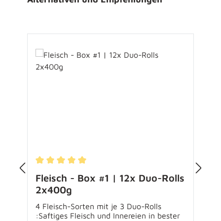
Durchschnittliche Bewertung von 5 von 5 Sternen
D
Fleisch - Box #1 | 12x Duo-Rolls
2x400g
4 Fleisch-Sorten mit je 3 Duo-Rolls
P
:Saftiges Fleisch und Innereien in bester
v