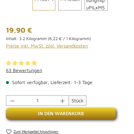
Regulärer Preis:
19,90 €
Inhalt:
3.2 Kilogramm
(6,22 € / 1 Kilogramm)
Preise inkl. MwSt. zzgl. Versandkosten
Durchschnittliche Bewertung von 4.98 von 5 Sternen
63 Bewertungen
Sofort verfügbar, Lieferzeit: 1-3 Tage
Produkt Anzahl: Gib den gewünschten Wert 
Stück
IN DEN WARENKORB
Zum Merkzettel hinzufügen