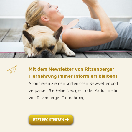
dem Öffnen gekühlt lagern und innerhalb
von 3-4 Tage verbrauchen. Ritzenberger
Petfood GmbH und Co. KG, Pure-
Fleischrolle, DE-BY-1-00172 Single-
Protein +++ 100% Naturprodukt +++
Reinfleisch
Mit dem Newsletter von Ritzenberger
Tiernahrung immer informiert bleiben!
Abonnieren Sie den kostenlosen Newsletter und
verpassen Sie keine Neuigkeit oder Aktion mehr
von Ritzenberger Tiernahrung.
JETZT REGISTRIEREN