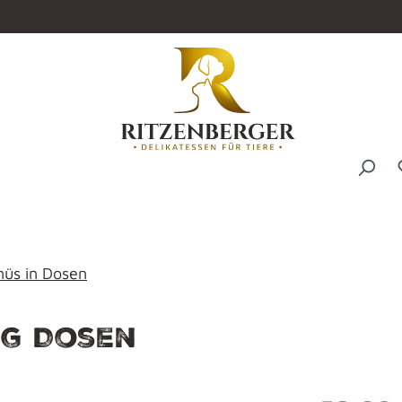
üs in Dosen
0g Dosen
Regulärer P