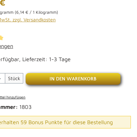
 €
logramm
(6,14 € / 1 Kilogramm)
 MwSt. zzgl. Versandkosten
ttliche Bewertung von 4.94 von 5 Sternen
ungen
rfügbar, Lieferzeit: 1-3 Tage
Anzahl: Gib den gewünschten Wert ein od
Stück
IN DEN WARENKORB
tel hinzufügen
ummer:
1803
erhalten 59 Bonus Punkte für diese Bestellung