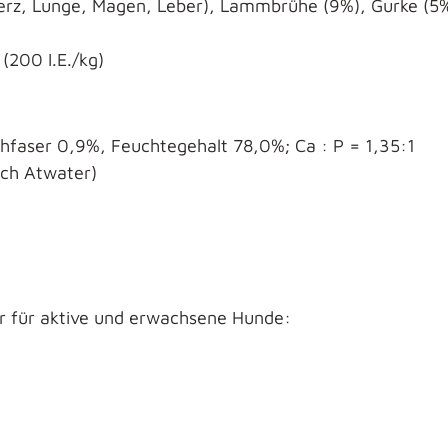
rz, Lunge, Magen, Leber), Lammbrühe (9%), Gurke (5%)
(200 I.E./kg)
hfaser 0,9%, Feuchtegehalt 78,0%; Ca : P = 1,35:1
ach Atwater)
r für aktive und erwachsene Hunde: