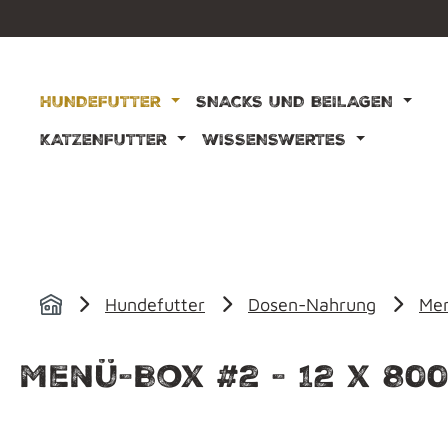
m Hauptinhalt springen
Zur Suche springen
Zur Hauptnavigation springen
HUNDEFUTTER
SNACKS UND BEILAGEN
KATZENFUTTER
WISSENSWERTES
Hundefutter
Dosen-Nahrung
Men
Menü-Box #2 - 12 x 80
Bildergalerie überspringen