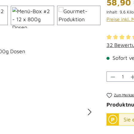
58,90
Inhalt:
9.6 Ki
Preise inkl.
Durchschni
32 Bewert
Sofort ve
Produkt 
Zum Merkzet
Produktn
Sie 
P